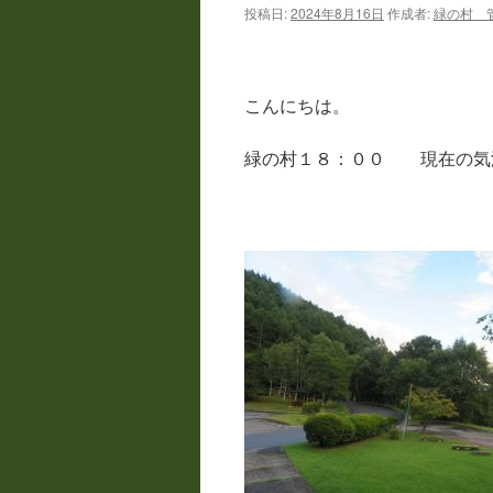
投稿日:
2024年8月16日
作成者:
緑の村 
ツ
へ
こんにちは。
ス
緑の村１８：００ 現在の気
キ
ッ
プ