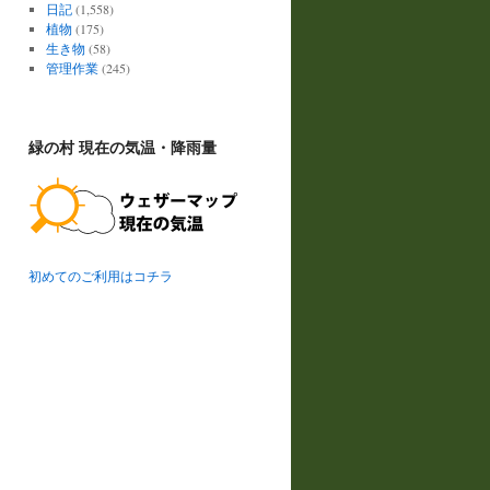
日記
(1,558)
植物
(175)
生き物
(58)
管理作業
(245)
緑の村 現在の気温・降雨量
初めてのご利用はコチラ