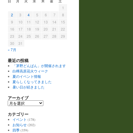
日
月
火
水
木
金
土
1
2
3
4
5
6
7
8
9
10
11
12
13
14
15
16
17
18
19
20
21
22
23
24
25
26
27
28
29
30
31
« 7月
最近の投稿
「茅野どんばん」が開催されます
白樺高原花火ウィーク
夏のイベント情報
夏らしくなってきました
暑い日が続きました
アーカイブ
ア
ー
カテゴリー
カ
イ
イベント
(178)
ブ
お知らせ
(202)
四季
(359)