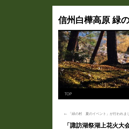
信州白樺高原 緑の
TOP
コ
ン
←
「緑の村 夏のイベント」が行われま
テ
「諏訪湖祭湖上花火大
ン