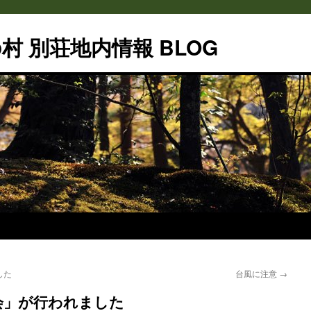
村 別荘地内情報 BLOG
した
台風に注意
→
会」が行われました