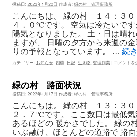
に
投稿日:
2023年1月20日
作成者:
緑の村 管理事務所
備
こんにちは。 緑の村 １４：
え
て
４．０℃です。 空気は冷たいで
は
陽気となりました。 土・日は晴
ますが、 日曜の夕方から来週の
りの予報となっています。 …
続
カテゴリー:
お知らせ
,
四季
,
日記
,
生き物
,
管理作業
|
令
コメントを
和
5
年
緑の村 路面状況
遊
漁
投稿日:
2023年1月17日
作成者:
緑の村 管理事務所
券
こんにちは。 緑の村 １３：
の
販
２．７℃です。 ここ数日は最低
売
あるほどの 暖かさでした。 緑の
に
つ
いぶ融け、ほとんどの道路で 路
い