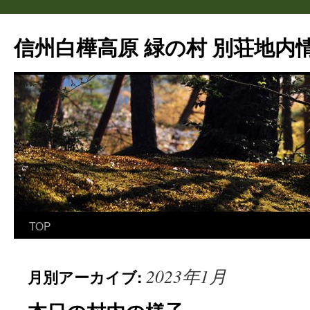
信州白樺高原 緑の村 別荘地内情
TOP
コ
ン
2023年1月
月別アーカイブ:
テ
ン