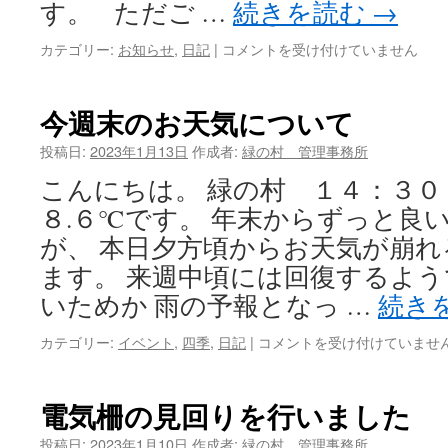
す。 ただご …
続きを読む
→
て
は
カテゴリー:
お知らせ
,
日記
|
緑
コメントを受け付けていません
の
村
路
今週末のお天気について
面
状
投稿日:
2023年1月13日
作成者:
緑の村 管理事務所
況
こんにちは。 緑の村 １４：
は
８.６℃です。 年末からずっと良
が、 本日夕方頃からお天気が崩
ます。 来週中頃には回復するよ
いためか 雨の予報となっ …
続き
カテゴリー:
イベント
,
四季
,
日記
|
今
コメントを受け付けていませ
週
末
の
電気柵の見回りを行いました
お
天
投稿日:
2023年1月10日
作成者:
緑の村 管理事務所