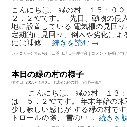
気
こんにちは。 緑の村 １５：
に
つ
２．２℃です。 先日、動物の侵
い
地に設置している 電気柵の見回り
て
は
定期的に見回り、倒木や劣化によ
には補修 …
続きを読む
→
カテゴリー:
お知らせ
,
四季
,
日記
,
管理作業
|
電
コメントを受け付け
気
柵
の
本日の緑の村の様子
見
回
投稿日:
2023年1月6日
作成者:
緑の村 管理事務所
り
こんにちは。 緑の村 １３：
を
行
は ５．２℃です。 年末年始の
い
少し寂しい感じが する緑の村で
ま
し
トロールの際、 雪の中 …
続きを
た
は