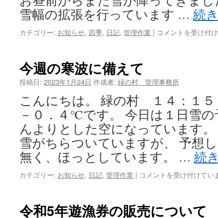
お昼前からまた雪が降ってきまし
雪幅の拡張を行っています …
続
カテゴリー:
お知らせ
,
四季
,
日記
,
管理作業
|
深々
コメントを受け付け
と
雪
が
今週の寒波に備えて
降
っ
投稿日:
2023年1月24日
作成者:
緑の村 管理事務所
て
こんにちは。 緑の村 １４：
お
り
－０．４℃です。 今日は１日雪
ま
んよりとした空になっています。
す
は
雪がちらついていますが、 予想
無く、ほっとしています。 …
続
カテゴリー:
お知らせ
,
日記
,
管理作業
|
今
コメントを受け付けてい
週
の
寒
令和5年遊漁券の販売について
波