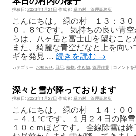
本日の村内の様子
投稿日:
2023年1月31日
作成者:
緑の村 管理事務所
ツ
こんにちは。 緑の村 １３：
へ
０．８℃です。 気持ちの良い青空
ス
らは、八ヶ岳と富士山を望むこ
キ
また、綺麗な青空だなと上を向い
ギを発見 …
続きを読む
→
ッ
プ
カテゴリー:
お知らせ
,
日記
,
植物
,
生き物
,
管理作業
|
本
コメントを
日
の
村
深々と雪が降っております
内
の
投稿日:
2023年1月27日
作成者:
緑の村 管理事務所
様
こんにちは。 緑の村 １４：
子
は
－４.１℃です。 １月２４日の降
１０ｃｍほどです。 全線除雪は