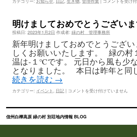
カテゴリー:
お知らせ
,
日記
,
生き物
,
管理作業
|
本
コメントを受け付
日
の
緑
明けましておめでとうございま
の
村
投稿日:
2023年1月2日
作成者:
緑の村 管理事務所
の
新年明けましておめでとうござい
様
子
しくお願いいたします。 緑の村
は
温は-１℃です。 元日から風も少
となりました。 本日は昨年と同じ
続きを読む
→
カテゴリー:
イベント
,
日記
|
明
コメントを受け付けていません
け
ま
し
て
信州白樺高原 緑の村 別荘地内情報 BLOG
お
め
で