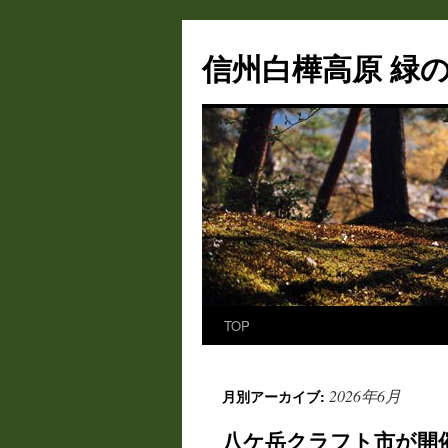
信州白樺高原 緑の
TOP
コ
ン
2026年6月
月別アーカイブ:
テ
八ケ岳クラフト市が開
ン