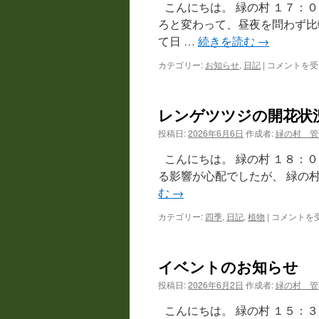
情
は
こんにちは。 緑の村 １７：
報
ろと変わって、昼夜を問わず比
は
て日 …
続きを読む
→
カテゴリー:
お知らせ
,
日記
|
通
コメントを受
行
止
め
レンゲツツジの開花状
お
よ
投稿日:
2026年6月6日
作成者:
緑の村 管
び
断
こんにちは。 緑の村 １８
水
る影響が心配でしたが、 緑の
の
む
→
お
知
カテゴリー:
四季
,
日記
,
植物
|
レ
コメントを
ら
ン
せ
ゲ
は
ツ
イベントのお知らせ
ツ
ジ
投稿日:
2026年6月2日
作成者:
緑の村 管
の
開
こんにちは。 緑の村 １５：
花