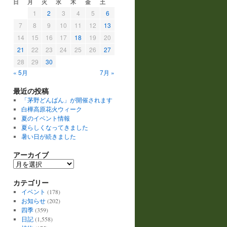
日
月
火
水
木
金
土
1
2
3
4
5
6
7
8
9
10
11
12
13
14
15
16
17
18
19
20
21
22
23
24
25
26
27
28
29
30
« 5月
7月 »
最近の投稿
「茅野どんばん」が開催されます
白樺高原花火ウィーク
夏のイベント情報
夏らしくなってきました
暑い日が続きました
アーカイブ
ア
ー
カテゴリー
カ
イ
イベント
(178)
ブ
お知らせ
(202)
四季
(359)
日記
(1,558)