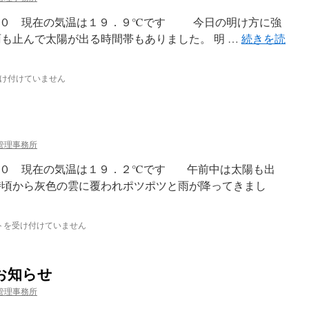
：００ 現在の気温は１９．９℃です 今日の明け方に強
雨も止んで太陽が出る時間帯もありました。 明 …
続きを読
け付けていません
管理事務所
００ 現在の気温は１９．２℃です 午前中は太陽も出
時頃から灰色の雲に覆われポツポツと雨が降ってきまし
トを受け付けていません
お知らせ
管理事務所