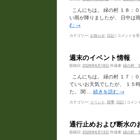
過
の
こんにちは。 緑の村 １８
週
い雨が降りましたが、 日中は
末
む
→
は
カテゴリー:
お知らせ
,
日記
|
「灯
コメントを受
湯
す
ず
週末のイベント情報
ら
ん」
投稿日:
2026年6月18日
作成者:
緑の村 
グ
ラ
こんにちは。 緑の村 １７：
ン
ていいお天気でしたが、 １５
ド
た。 関 …
続きを読む
→
オ
ー
カテゴリー:
イベント
,
四季
,
日記
|
週
コメン
プ
末
ン
の
の
イ
お
通行止めおよび断水の
ベ
知
ン
ら
投稿日:
2026年6月13日
作成者:
緑の村 
ト
せ