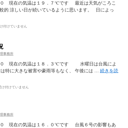
００ 現在の気温は１９．７℃です 最近は天気がころこ
較的 涼しい日が続いているように思います。 日によっ
け付けていません
況
理事務所
：００ 現在の気温は１８．３℃です 水曜日は台風によ
村は特に大きな被害や豪雨等もなく、 午後には …
続きを読
受け付けていません
理事務所
３０ 現在の気温は１６．０℃です 台風６号の影響もあ