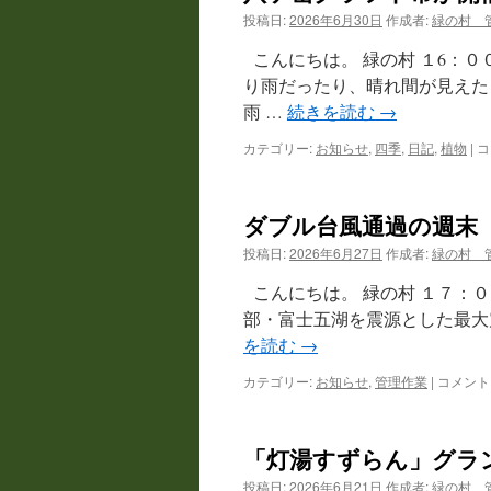
投稿日:
2026年6月30日
作成者:
緑の村 
ツ
こんにちは。 緑の村 １6：
へ
り雨だったり、晴れ間が見えた
雨 …
続きを読む
→
ス
カテゴリー:
お知らせ
,
四季
,
日記
,
植物
|
八
コ
キ
ケ
岳
ッ
ク
ダブル台風通過の週末
ラ
プ
フ
投稿日:
2026年6月27日
作成者:
緑の村 
ト
市
こんにちは。 緑の村 １７
が
部・富士五湖を震源とした最大
開
を読む
→
催
さ
カテゴリー:
お知らせ
,
管理作業
|
ダ
コメント
れ
ブ
ま
ル
す
台
は
「灯湯すずらん」グラ
風
通
投稿日:
2026年6月21日
作成者:
緑の村 