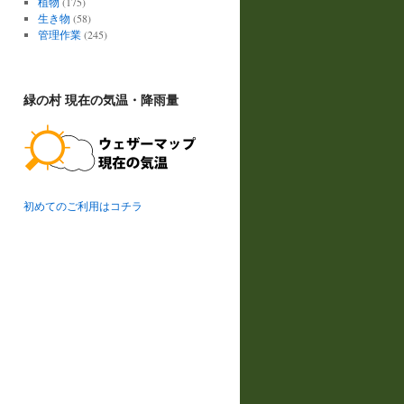
植物
(175)
生き物
(58)
管理作業
(245)
緑の村 現在の気温・降雨量
初めてのご利用はコチラ