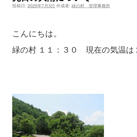
投稿日:
2025年7月3日
作成者:
緑の村 管理事務所
ツ
へ
こんにちは。
ス
キ
緑の村 １１：３０ 現在の気温は
ッ
プ