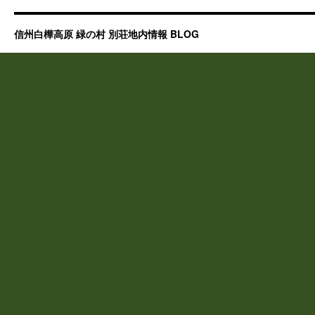
信州白樺高原 緑の村 別荘地内情報 BLOG