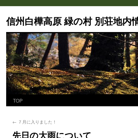
信州白樺高原 緑の村 別荘地内情
TOP
コ
ン
←
７月に入りました！
テ
先日の大雨について
ン