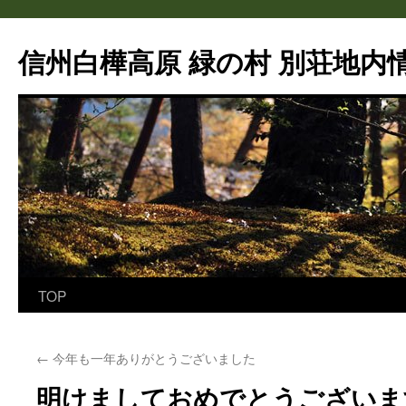
信州白樺高原 緑の村 別荘地内情
TOP
コ
ン
←
今年も一年ありがとうございました
テ
明けましておめでとうございま
ン