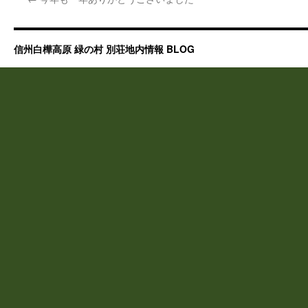
信州白樺高原 緑の村 別荘地内情報 BLOG