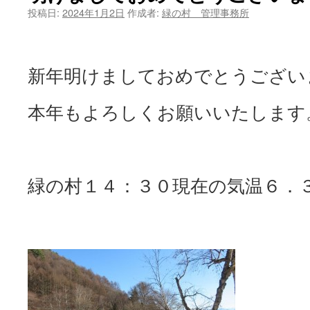
投稿日:
2024年1月2日
作成者:
緑の村 管理事務所
ツ
へ
新年明けましておめでとうござい
ス
キ
本年もよろしくお願いいたします
ッ
プ
緑の村１４：３０現在の気温６．