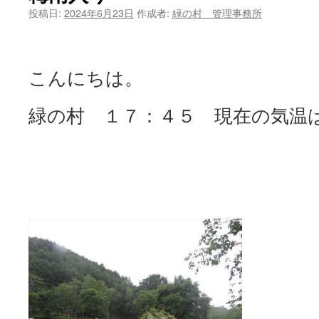
投稿日:
2024年6月23日
作成者:
緑の村 管理事務所
ツ
へ
こんにちは。
ス
キ
緑の村 １７：４５ 現在の気温
ッ
プ