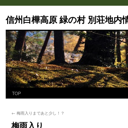
信州白樺高原 緑の村 別荘地内情
TOP
コ
ン
←
梅雨入りまであと少し！？
テ
梅雨入り
ン