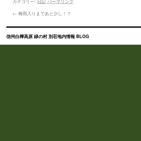
カテゴリー:
日記
パーマリンク
←
梅雨入りまであと少し！？
信州白樺高原 緑の村 別荘地内情報 BLOG