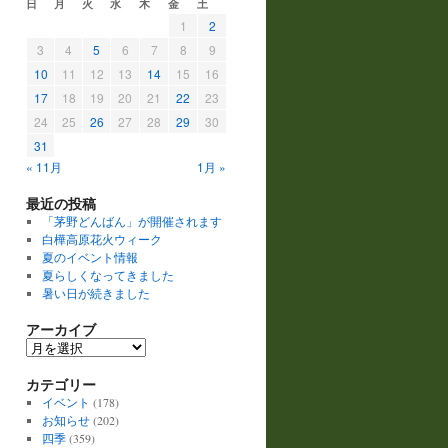
日
月
火
水
木
金
土
1
2
3
4
5
6
7
8
9
10
11
12
13
14
15
16
17
18
19
20
21
22
23
24
25
26
27
28
29
30
31
« 11月
1月 »
最近の投稿
「茅野どんばん」が開催されます
白樺高原花火ウィーク
夏のイベント情報
夏らしくなってきました
暑い日が続きました
アーカイブ
ア
ー
カテゴリー
カ
イ
イベント
(178)
ブ
お知らせ
(202)
四季
(359)