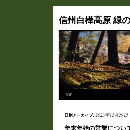
信州白樺高原 緑の
TOP
コ
ン
2023年12月29日
日別アーカイブ:
テ
年末年始の営業につい
ン