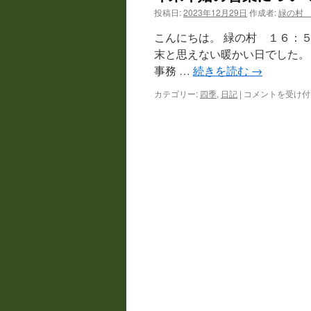
投稿日:
2023年12月29日
作成者:
緑の村
ツ
こんにちは。 緑の村 １６
へ
末と思えない暖かい日でした。
事務 …
続きを読む
→
ス
カテゴリー:
四季
,
日記
|
年
コメントを受け付
キ
末
年
ッ
始
の
プ
営
業
に
つ
い
て
は