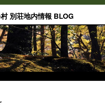
村 別荘地内情報 BLOG
て