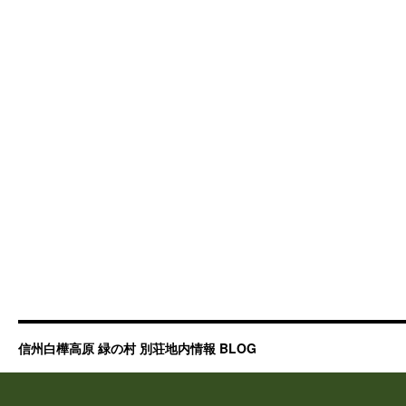
て
は
信州白樺高原 緑の村 別荘地内情報 BLOG