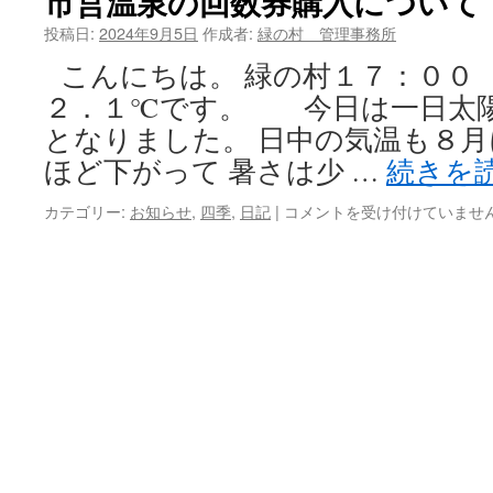
市営温泉の回数券購入について
投稿日:
2024年9月5日
作成者:
緑の村 管理事務所
ツ
こんにちは。 緑の村１７：０
へ
２．１℃です。 今日は一日太
ス
となりました。 日中の気温も８
キ
ほど下がって 暑さは少 …
続きを
ッ
カテゴリー:
お知らせ
,
四季
,
日記
|
市
コメントを受け付けていませ
営
プ
温
泉
の
回
数
券
購
入
に
つ
い