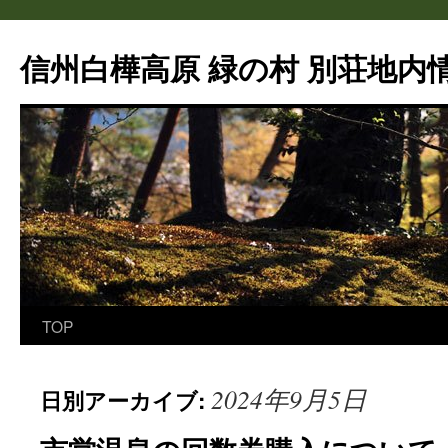
信州白樺高原 緑の村 別荘地内情
TOP
コ
ン
2024年9月5日
日別アーカイブ:
テ
ン