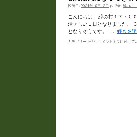
投稿日:
2024年10月12日
作成者:
緑の村
ツ
こんにちは。 緑の村１７：
へ
清々しい１日となりました。 
となりそうです。 …
続きを
ス
カテゴリー:
日記
|
秋
コメントを受け付けて
キ
の
陽
ッ
気
に
プ
な
っ
て
き
ま
し
た
は