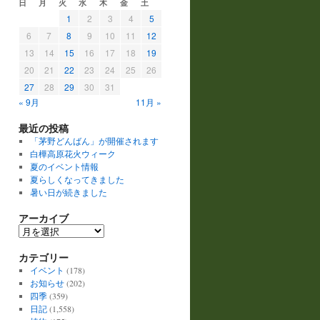
日
月
火
水
木
金
土
1
2
3
4
5
6
7
8
9
10
11
12
13
14
15
16
17
18
19
20
21
22
23
24
25
26
27
28
29
30
31
« 9月
11月 »
最近の投稿
「茅野どんばん」が開催されます
白樺高原花火ウィーク
夏のイベント情報
夏らしくなってきました
暑い日が続きました
アーカイブ
ア
ー
カテゴリー
カ
イ
イベント
(178)
ブ
お知らせ
(202)
四季
(359)
日記
(1,558)