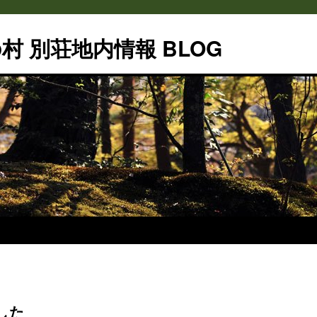
村 別荘地内情報 BLOG
した