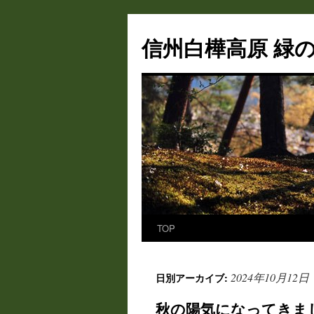
信州白樺高原 緑の
TOP
コ
ン
2024年10月12日
日別アーカイブ:
テ
秋の陽気になってきま
ン