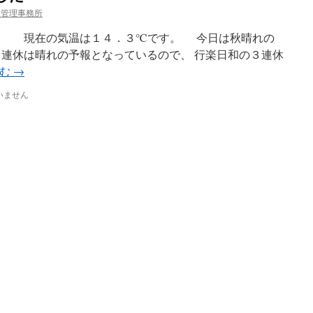
 管理事務所
００ 現在の気温は１４．３℃です。 今日は秋晴れの
３連休は晴れの予報となっているので、 行楽日和の３連休
読む
→
いません