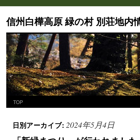
信州白樺高原 緑の村 別荘地内情
TOP
コ
ン
2024年5月4日
日別アーカイブ:
テ
ン