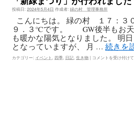
「新緑まつり」が行われました
投稿日:
2024年5月4日
作成者:
緑の村 管理事務所
ツ
こんにちは。 緑の村 １７：３
へ
９．３℃です。 GW後半もお天
ス
も暖かな陽気となりました。 明
キ
となっていますが、 月 …
続きを
ッ
カテゴリー:
イベント
,
四季
,
日記
,
生き物
|
「新
コメントを受け付けて
緑
プ
ま
つ
り」
が
行
わ
れ
ま
し
た
は