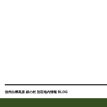
信州白樺高原 緑の村 別荘地内情報 BLOG