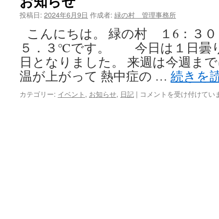
お知らせ
投稿日:
2024年6月9日
作成者:
緑の村 管理事務所
ツ
こんにちは。 緑の村 １6：３
へ
５．３℃です。 今日は１日曇
ス
日となりました。 来週は今週ま
キ
温が上がって 熱中症の …
続きを
ッ
カテゴリー:
イベント
,
お知らせ
,
日記
|
お
コメントを受け付けてい
知
プ
ら
せ
は