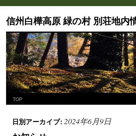
信州白樺高原 緑の村 別荘地内情
TOP
コ
ン
2024年6月9日
日別アーカイブ:
テ
ン