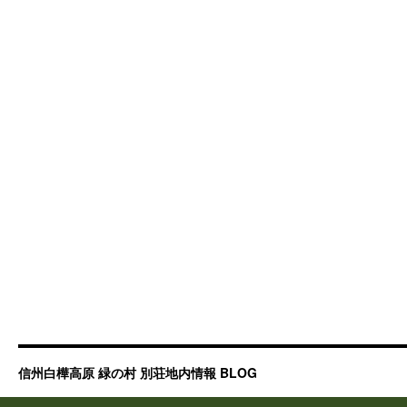
信州白樺高原 緑の村 別荘地内情報 BLOG