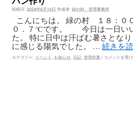
パン作り
投稿日:
2024年6月14日
作成者:
緑の村 管理事務所
ツ
こんにちは。 緑の村 １８：０
へ
０．７℃です。 今日は一日い
ス
た。 特に日中は汗ばむ暑さとなり
キ
に感じる陽気でした。 …
続きを
ッ
カテゴリー:
イベント
,
お知らせ
,
日記
,
管理作業
|
パ
コメントを受け
ン
プ
作
り
は