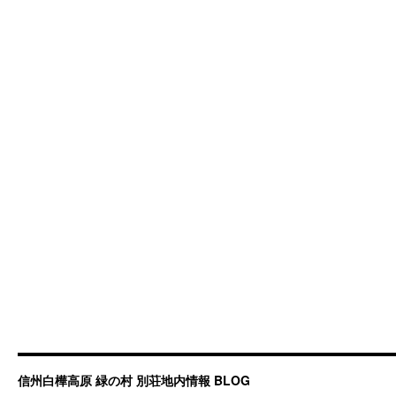
信州白樺高原 緑の村 別荘地内情報 BLOG