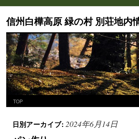
信州白樺高原 緑の村 別荘地内情
TOP
コ
ン
2024年6月14日
日別アーカイブ:
テ
ン